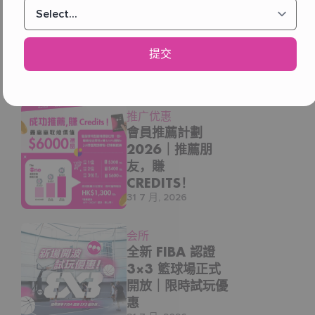
Online
10節課（有效期 90 日）
Exclusive: 2人同
行加入The One
非會員：$2,250︲THE ONE 會員：$1,125
運動會籍送3揀1
提交
30節課（有效期 180 日）
體驗券10張
5 8 月, 2026
非會員：$6,000︲THE ONE 會員：$3,000
THE ONE 會籍，淨係為你想玩嘅課堂俾錢 — 一堂 / 十
推广优惠
堂 / 三十堂，由你話事！
會員推薦計劃
2026｜推薦朋
THE ONE 會員 = 課堂全部半價！
友，賺
購買通行證可優先預約課堂
CREDITS！
31 7 月, 2026
三間會所通行：太古｜奧運｜尖沙咀
立即加入 THE ONE，享半價上堂優惠！
会所
全新 FIBA 認證
https://waterfall.com.hk/product/one-
membership/
3×3 籃球場正式
開放｜限時試玩優
DM 我哋查詢更多詳情：
惠
https://wa.me/85284901454