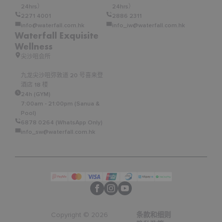
24hrs）
24hrs）
2271 4001
2886 2311
info@waterfall.com.hk
info_iw@waterfall.com.hk
Waterfall Exquisite
Wellness
尖沙咀会所
九龙尖沙咀弥敦道 20 号喜来登
酒店 18 楼
24h (GYM)
7:00am - 21:00pm (Sanua &
Pool)
6878 0264 (WhatsApp Only)
info_sw@waterfall.com.hk
Copyright © 2026
条款和细则