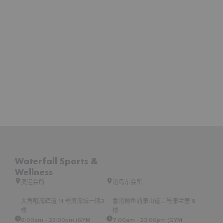
Waterfall Sports &
Wellness
奥运会所
港岛东会所
大角咀海辉道 11 号奥海城一期2
香港鰂鱼涌康山道二号康兰居 9
楼
楼
6:00am - 23:00pm (GYM
7:00am - 23:00pm (GYM