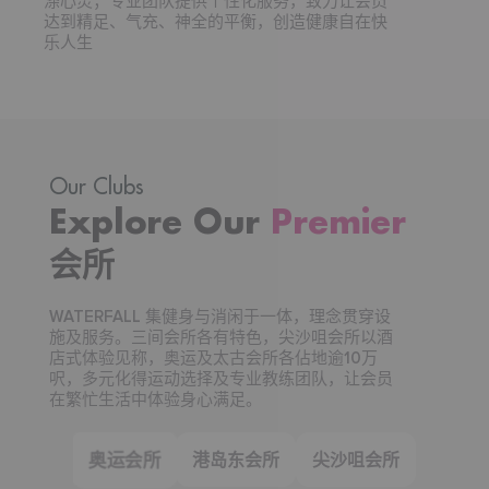
涤心灵；专业团队提供个性化服务，致力让会员
达到精足、气充、神全的平衡，创造健康自在快
乐人生
Our Clubs
Explore Our
Premier
会所
WATERFALL 集健身与消闲于一体，理念贯穿设
施及服务。三间会所各有特色，尖沙咀会所以酒
店式体验见称，奥运及太古会所各佔地逾10万
呎，多元化得运动选择及专业教练团队，让会员
在繁忙生活中体验身心满足。
奥运会所
港岛东会所
尖沙咀会所