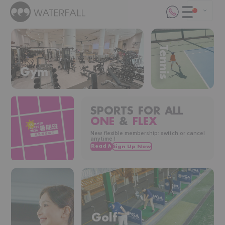
Tennis
Gym
SPORTS FOR ALL
ONE
&
FLEX
New flexible membership: switch or cancel
anytime !
Golf