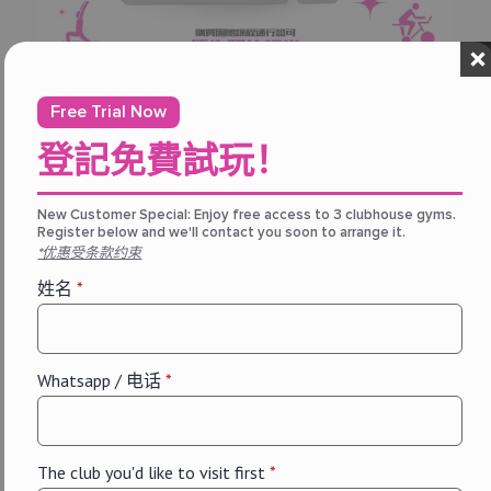
Free Trial Now
登記免費試玩！
推广优惠
【
THE ONE 會員專享｜團體課程通
行證 —— 半價優惠！
New Customer Special: Enjoy free access to 3 clubhouse gyms.
Register below and we'll contact you soon to arrange it.
7 8 月, 2026
*优惠受条款约束
THE ONE 會員購買「團體課程通行證」享半價優惠！
姓名
*
每個地點、每日提供，超過20節團體課任你揀（瑜
伽、Les Mills、Dancing Fit、M3 Cycling 等）
玩幾多，俾幾多，用會員價上堂，慳得更多
！
Whatsapp / 电话
*
Promotion, The One
小組班收費（非會員 vs THE ONE 會員）
Membership
單節課
The One
Membership
The club you'd like to visit first
*
非會員：$250︲THE ONE 會員：$125