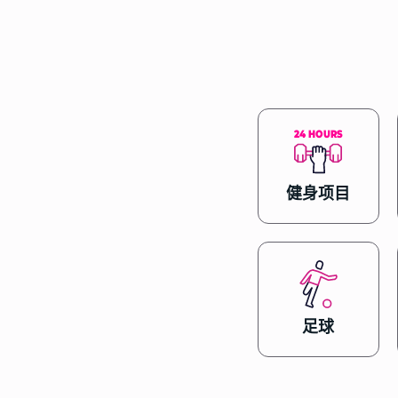
S
2
4
H
O
U
R
S
健身项目
足球