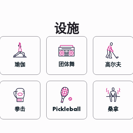
设施
团体舞
瑜伽
高尔夫
拳击
Pickleball
桑拿