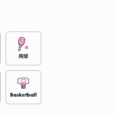
网球
Basketball