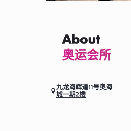
About
奥运会所
九龙海辉道11号奥海
城一期2楼