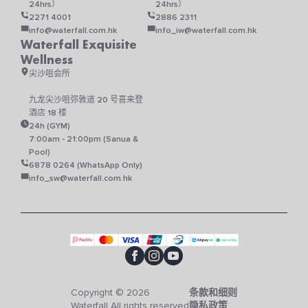
24hrs）
24hrs）
2271 4001
2886 2311
info@waterfall.com.hk
info_iw@waterfall.com.hk
Waterfall Exquisite
Wellness
尖沙咀会所
九龙尖沙咀弥敦道 20 号喜来登
酒店 18 楼
24h (GYM)
7:00am - 21:00pm (Sanua &
Pool)
6878 0264 (WhatsApp Only)
info_sw@waterfall.com.hk
Copyright © 2026
条款和细则
Waterfall All rights reserved
隐私政策