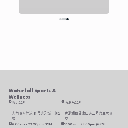
Waterfall Sports &
Wellness
奥运会所
港岛东会所
大角咀海辉道 11 号奥海城一期2
香港鰂鱼涌康山道二号康兰居 9
楼
楼
6:00am - 23:00pm (GYM
7:00am - 23:00pm (GYM