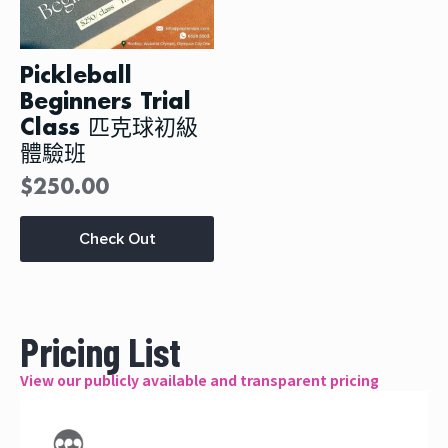
面
上
选
Pickleball
择
这
Beginners Trial
些
Class 匹克球初級
选
项
體驗班
$
250.00
本
Check Out
产
品
有
多
种
Pricing List
变
体。
可
View our publicly available and transparent pricing
在
产
品