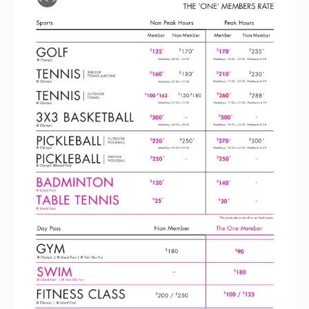
页
面
上
选
择
这
些
选
项