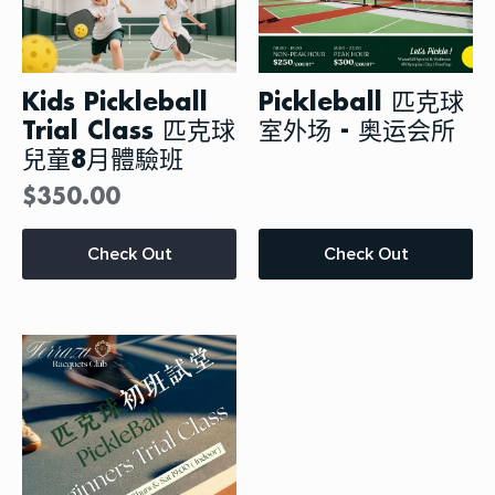
Kids Pickleball
Pickleball 匹克球
Trial Class 匹克球
室外场 - 奥运会所
兒童8月體驗班
$
350.00
本
Check Out
Check Out
产
品
有
多
种
变
体。
可
在
产
品
页