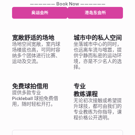
—————— Book Now ——————
奥运会所
港岛东会所
宽敞舒适的场地
城市中的私人空间
场地空间宽敞，室内球
坐落城市中心的同时，
场楼底也高，可同时容
也远离车流与喧嚣，提
纳多个团体进行比赛、
供宁静而私密的运动环
运动及交流。
境，亦是不少名人的选
择。
免费球拍借用
专业
提供多款专业
教练课程
Pickleball 球拍免费借
无论初次接触或希望提
用，随时轻松开打。
升球技，都可由我们的
专业教练为你指导，课
程价格公开透明。