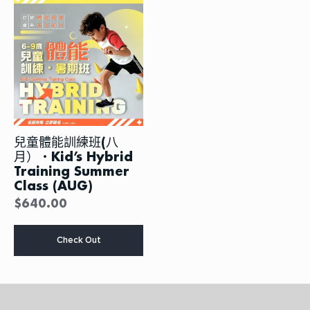
种
种
变
变
体。
体。
可
可
在
在
产
产
品
品
页
页
面
面
上
上
兒童體能訓練班(八
选
选
月）・Kid’s Hybrid
择
择
Training Summer
这
这
Class (AUG)
些
些
选
选
$
640.00
项
项
本
Check Out
产
品
有
多
种
变