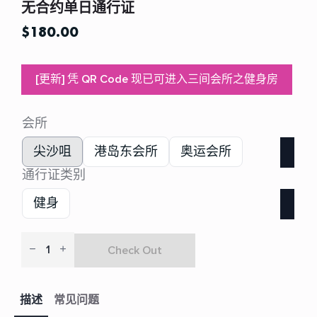
无合约单日通行证
$
180.00
[更新] 凭 QR Code 现已可进入三间会所之健身房
会所
尖沙咀
港岛东会所
奥运会所
通行证类别
健身
Check Out
No
Contract
Day
描述
常见问题
Pass