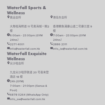
体。
Waterfall Sports &
可
Wellness
在
产
奥运会所
港岛东会所
品
页
大角咀海辉道 11 号奥海城一期2
香港鰂鱼涌康山道二号康兰居 9
面
楼
楼
上
6:00am - 23:00pm (GYM
7:00am - 23:00pm (GYM
选
24hrs）
24hrs）
择
2271 4001
2886 2311
这
info@waterfall.com.hk
info_iw@waterfall.com.hk
些
Waterfall Exquisite
选
Wellness
项
尖沙咀会所
九龙尖沙咀弥敦道 20 号喜来登
酒店 18 楼
24h (GYM)
7:00am - 21:00pm (Sanua &
Pool)
6878 0264 (WhatsApp Only)
info_sw@waterfall.com.hk