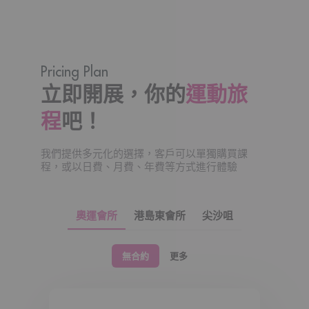
健身 (Gym) x10
團體課程 (Group Fitness Class) x10
今個月等你慢慢試、玩到盡，再揀自己最鍾意嘅運
動！仲唔襯暑假同屋企人、朋友玩盡佢
？
Pricing Plan
THE ONE 會籍：
立即開展，你的
運動旅
一個會籍玩齊 10+ 種運動
會員價 Book 場打波
程
吧！
地點方便 — 全線會所位於市中心
隨時更改、彈性調整或取消
淨係為你想玩嘅運動俾錢
我們提供多元化的選擇，客戶可以單獨購買課
無合約綑綁
程，或以日費、月費、年費等方式進行體驗
三間會所通行：太古｜奧運｜尖沙咀
立刻加入THE ONE，先體驗，再選擇：
奧運會所
港島東會所
尖沙咀
https://waterfall.com.hk/product/august-online-
exclusive-bring-a-friend-offer/
無合約
更多
DM 我哋查詢更多詳請：
https://wa.me/85284901454
*優惠受條款及細則約束。