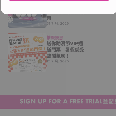
3×3 籃球場正式
開放｜限時試玩優
惠
31 7 月, 2026
推廣優惠
送你動漫節VIP通
道門票｜暑假感受
熱鬧氣氛！
【
8月限定優惠！JOIN THE ONE 會籍・二人同行優
13 7 月, 2026
惠！】
二人一起購買 $1,800 THE ONE 運動會籍，即送你10
張體驗券！
優惠詳情：
會籍年費：
$1,800 / 年
八月限定優惠：
2人同行加入 THE ONE，即送
3
揀1體驗卷10張
！
自由選擇體驗卷：
3項中任選其1：
游泳 (Swim) x10