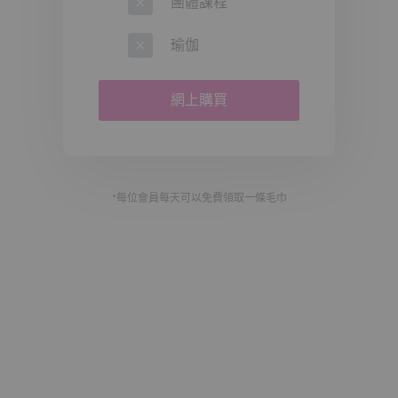
團體課程
*Offers are subject to terms and conditions.
*The offer cannot be used in conjunction with any
other promotional offers or discounts.
瑜伽
網上購買
*每位會員每天可以免費領取一條毛巾