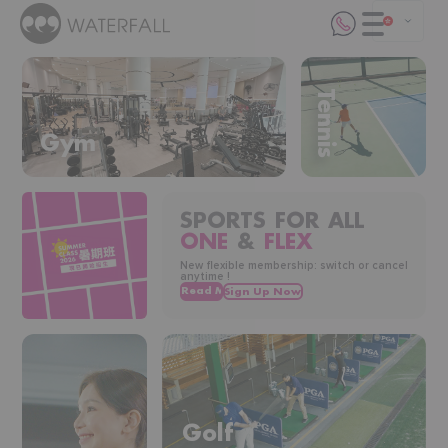
Tennis
Gym
SPORTS FOR ALL
ONE
&
FLEX
New flexible membership: switch or cancel
anytime !
Golf