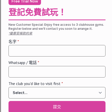
Free Trial Now
Promotion, The One Membership
The One Membership Online
登記免費試玩！
Exclusive: 2人同行加入The One 運
動會籍送3揀1體驗券10張
New Customer Special: Enjoy free access to 3 clubhouse gyms.
5 8 月, 2026
Register below and we'll contact you soon to arrange it.
約埋朋友一齊做運動！今個八月，Waterfall Sports &
*優惠受條款約束
Wellness 為
THE ONE 會籍
推出網上獨家優惠。
名字
*
Whatsapp / 電話
*
推廣優惠
會員推薦計劃
2026｜推薦朋
友，賺
The club you'd like to visit first
*
CREDITS！
31 7 月, 2026
會所
提交
全新 FIBA 認證