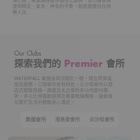
滌心靈；專業團隊提供個性化服務，致力讓會員
達到精足、氣充、神全的平衡，創造健康自在快
樂人生
Our Clubs
探索我們的
Premier
會所
WATERFALL 集健身與消閒於一體，理念貫穿設
施及服務。三間會所各有特色，尖沙咀會所以酒
店式體驗見稱，奧運及太古會所各佔地逾10萬
呎，多元化得運動選擇及專業教練團隊，讓會員
在繁忙生活中體驗身心滿足。
奧運會所
港島東會所
尖沙咀會所