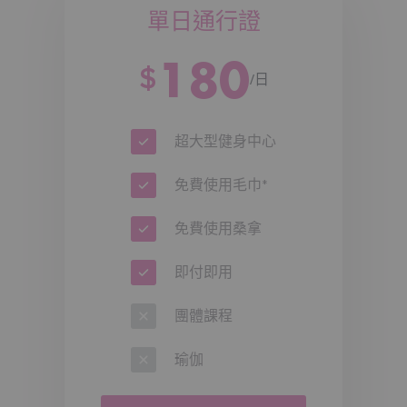
*優惠不可與其他優惠同時使用。
單日通行證
把握機會，立即與好友一起實現健康目標！
180
$
【
August Limited Offer! JOIN THE ONE
/日
Membership · Bring-a-Friend Offer!】
Purchase the $1,800 THE ONE Sports Membership
together with a friend and receive 10 free
超大型健身中心
experience passes!
免費使用毛巾*
Offer Details
免費使用桑拿
Membership Annual Fee:
$1,800 / Year
August Limited Offer:
Join THE ONE with a
即付即用
friend (2 persons joining together) and get 10
3-in-1-choice experience passes!
Flexible Experience Passes:
Choose any 1 of 3
團體課程
options:
Swim Day Pass x10
瑜伽
Gym Day Pass x10
Group Fitness Class Pass x10