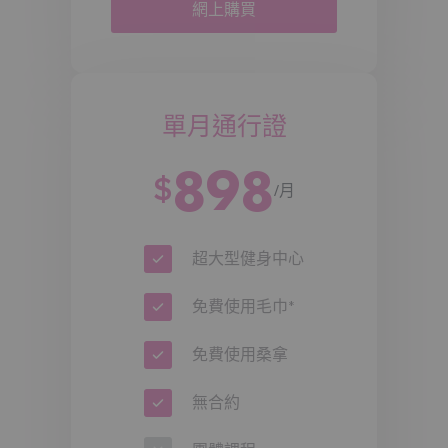
Seize the opportunity to achieve your fitness
網上購買
goals with your friends today! Take your time this
month to try everything out, play to your heart’s
content, and then choose your favorite sport! Why
not make the most of the summer holiday to have
fun with your family and friends
?
單月通行證
THE ONE Membership Benefits:
One membership, 10+ sports
898
Member rates for court bookings
$
/月
Urban locations – all clubs in the city centre
Flexible – change, pause, or cancel anytime
Pay only for the sports you play
No contract lock-in
超大型健身中心
Three clubs: Taikoo | Olympic | Tsim Sha Tsui
免費使用毛巾*
Join THE ONE now – experience first, decide
later:
免費使用桑拿
https://waterfall.com.hk/product/august-
online-exclusive-bring-a-friend-offer/
無合約
DM us for more
details:
https://wa.me/85284901454