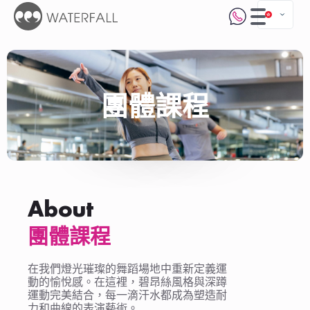
團體課程
About
團體課程
在我們燈光璀璨的舞蹈場地中重新定義運
動的愉悅感。在這裡，碧昂絲風格與深蹲
運動完美結合，每一滴汗水都成為塑造耐
力和曲線的表演藝術。