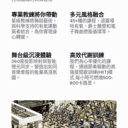
專業教練將你帶動
多元風格融合
星級教練將舞蹈藝術、
45+種的課程，涵蓋嘻
與科學支持的有氧運動
哈有氧、爵士雕塑和電
兩者結合，為你實現身
子舞曲燃脂循環等。
心轉變。
舞台級沉浸體驗
高效代謝訓練
360度投影映射與智能
我們為心率優化的課
燈光同步，營造出如同
程，通過節奏驅動的高
音樂會般的能量高漲氛
強度間歇訓練(HIIT)模
圍。
式,每小時可燃燒500-
800卡路里。