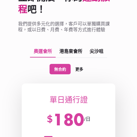
page
程
吧！
我們提供多元化的選擇，客戶可以單獨購買課
程，或以日費、月費、年費等方式進行體驗
奧運會所
港島東會所
尖沙咀
無合約
更多
單日通行證
180
$
/日