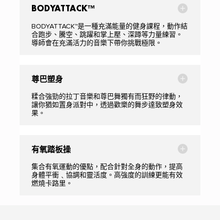
BODYATTACK™
BODYATTACK™是一種充滿能量的健身課程，動作結
合跑步、騰空、跳躍和掌上壓、深蹲等力量練習。
導師會在充滿活力的音樂下帶你挑戰極限。
尊巴塑身
糅合強勁的拉丁音樂和尊巴舞獨有而狂野的律動，
讓你猶如置身派對中，透過歡樂的舞步達致塑身效
果。
有氧踏板操
集合有氧運動的優點，配合針對全身的動作，提高
身體平衝﹑協調和靈活度。高強度的訓練更能有效
燃燒卡路里。