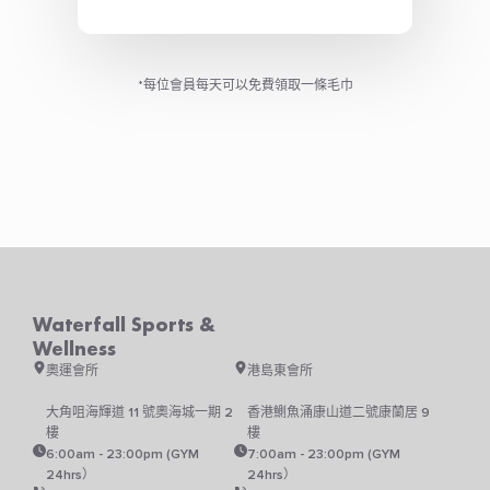
*每位會員每天可以免費領取一條毛巾
Waterfall Sports &
Wellness
奧運會所
港島東會所
大角咀海輝道 11 號奧海城一期 2
香港鰂魚涌康山道二號康蘭居 9
樓
樓
6:00am - 23:00pm (GYM
7:00am - 23:00pm (GYM
24hrs）
24hrs）