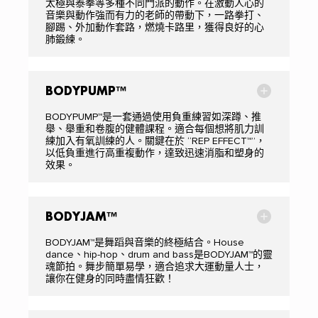
太極與泰拳等多種不同門派的動作。在激動人心的
音樂與動作強而有力的老師的帶動下，一路拳打、
腳踢、外加動作套路，燃燒卡路里，獲得良好的心
肺鍛練。
BODYPUMP™
BODYPUMP™是一套通過使用負重練習如深蹲、推
舉、舉重和卷腹的健體課程。適合每個想將肌力訓
練加入有氧訓練的人。關鍵在於 “REP EFFECT™”，
以低負重進行高重複動作，達致迅速消脂和塑身的
效果。
BODYJAM™
BODYJAM™是舞蹈與音樂的終極結合。House
dance、hip-hop、drum and bass是BODYJAM™的靈
魂節拍。舞步簡單易學，適合追求大運動量人士，
讓你在健身的同時盡情狂歡！