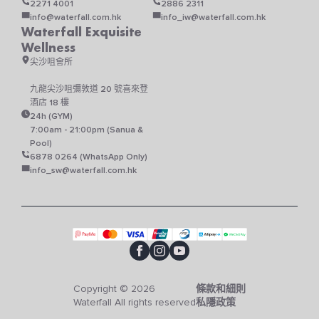
2271 4001
2886 2311
info@waterfall.com.hk
info_iw@waterfall.com.hk
Waterfall Exquisite
Wellness
尖沙咀會所
九龍尖沙咀彌敦道 20 號喜來登
酒店 18 樓
24h (GYM)
7:00am - 21:00pm (Sanua &
Pool)
6878 0264 (WhatsApp Only)
info_sw@waterfall.com.hk
Copyright © 2026
條款和細則
Waterfall All rights reserved
私隱政策