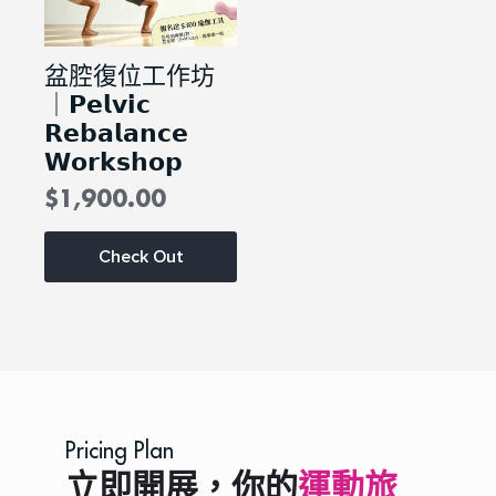
盆腔復位工作坊
｜𝗣𝗲𝗹𝘃𝗶𝗰
𝗥𝗲𝗯𝗮𝗹𝗮𝗻𝗰𝗲
𝗪𝗼𝗿𝗸𝘀𝗵𝗼𝗽
$
1,900.00
This
Check Out
product
has
multiple
variants.
The
options
may
be
chosen
Pricing Plan
on
the
立即開展，你的
運動旅
product