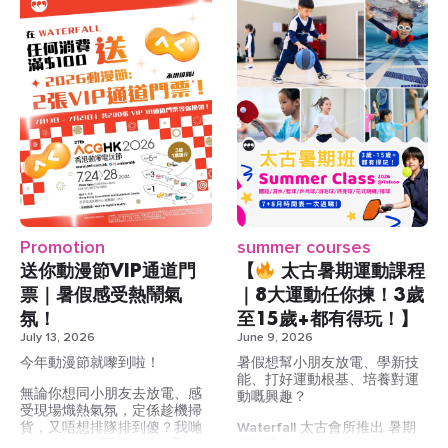
Fitness Class)
x10
https://waterfall.com.hk/product/one-
今個月等你慢慢試、玩到盡，
membership/
再揀自己最鍾意嘅運動！仲唔
Waterfall 奧運會所全新 FIBA
襯暑假同屋企人、朋友玩盡佢
DM 我哋查詢更多詳情：
認證 3×3 籃球場
？
https://wa.me/85284901454
THE ONE 會籍：
會員限定場
#waterfallsportsandwellness
一個會籍玩齊 10+ 種運動
#taikoo #太古 #奧運 #團體課
會員價 Book 場打波
地，限時開放
地點方便 — 全線會所位於
市中心
非會員預約
隨時更改、彈性調整或取消
淨係為你想玩嘅運動俾錢
活動期：2026 年 8 月 1 日至
Promotion
summer courses
無合約綑綁
9 月 30 日
送你動漫節VIP通道門
【
太古暑期運動課程
這個 ONE 會員限定場地，現於
三間會所通行：太古｜奧運
推廣期內開放予非會員預約。
票｜暑假感受熱鬧氣
｜8大運動任你揀！3歲
推薦愈多，獎
｜尖沙咀
無論想相約朋友切磋球技、進
氛！
至15歲+都有得玩！】
行個人訓練，還是籌辦小型比
立刻加入THE ONE，先體
賞愈多
July 13, 2026
June 9, 2026
賽，都可以體驗市區罕有的標
驗，再選擇：
準 3×3 場地。
https://waterfall.com.hk/product
今年動漫節就嚟到啦！
暑假想幫小朋友放電、學新技
online-exclusive-bring-a-
能、打好運動根基、培養對運
無論你想同小朋友去放電、感
成功推薦朋友成為會員後，推
friend-offer/
動嘅興趣？
試玩優惠價
受現場熾熱氣氛，定係趁機掃
薦獎勵會以 App Credits 發放
DM 我哋查詢更多詳請：
貨，又唔想排隊排到傻？我哋
Waterfall 太古會所推出 暑期
到你的帳戶：
https://wa.me/85284901454
準備共200張門票送俾你
！
運動課程，涵蓋8大熱門項目，