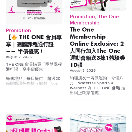
Promotion, The One
Membership
The One
Promotion
Membership
【
THE ONE 會員專
Online Exclusive: 2
享｜團體課程通行證
人同行加入The One
—— 半價優惠！
運動會籍送3揀1體驗券
August 7, 2026
10張
THE ONE 會員購買「團體課程
通行證」享半價優惠！
August 5, 2026
約埋朋友一齊做運動！今個八
每個地點、每日提供，超過20
月，Waterfall Sports &
節團體課任你揀（瑜伽、Les
Wellness 為
THE ONE 會籍
推
Mills、Dancing Fit、M3
出網上獨家優惠。
Cycling 等）
玩幾多，俾幾多，用會員價
上堂，慳得更多
！
小組班收費（非會員 vs THE
ONE 會員）
單節課