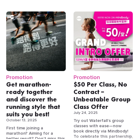
成功推薦 1 位：
$300
由專業教練團隊授課，名額有
時
*優惠受條款及細則約束。
即日起至7月21日，嚟
時間
收費
App Credits
限，額滿即止！
段
*優惠不可與其他優惠同時使
Waterfall 消費滿$100，即送
成功推薦 2 位：
$400
用。
你
2張 2026香港動漫電玩節
課程包括
App Credits
非
VIP 1B通道門票
，唔使同人
兒童體能訓練
｜打好力量、
成功推薦 3 位：
$600
繁
平日
把握機會，立即與好友一起實
逼，直接入場
！
敏捷、靈活、反應、速度五大
HK$300
App Credits
忙
08:00–
現健康目標！
根基
／小時
其後每成功推薦 1 位：
時
18:00
游泳班｜室內恆溫泳池，幼
$600 App Credits
，無
段
【
August Limited Offer!
兒、兒童、成人班皆可
上限！
JOIN THE ONE Membership ·
籃球班｜基礎／提升／改
平日
Bring-a-Friend Offer!】
成功推薦 3 位朋友，即可合共
繁
良，適合不同水平
18:00–
獲得 HK$1,300 App Credits。
忙
HK$500
排球班｜提升彈跳力、團隊
Purchase the $1,800 THE
23:00；週
時
／小時
合作及反應速度
ONE Sports Membership
末及公眾假
段
乒乓球班｜提升反應、專注
最高推薦量獎
together with a friend and
期全日
Promotion
Promotion
力及協調性
receive 10 free experience
羽毛球班｜適合初學及進階
Get marathon-
$50 Per Class, No
passes!
地點：
Waterfall 奧運會所
學員
ready together
Contract –
匹克球班｜全城大熱新興運
推薦人數最多的會員，將分別
Offer Details
and discover the
Unbeatable Group
動，10歲至成人皆可參與
獲得一、二、三名獎項。只要
場地亮點
花式跳繩班｜好玩又燃脂，
成功推薦最少 5 位新會員，便
running style that
Class Offer
提升節奏感與身體控制
有資格角逐最高推薦量獎。
suits you best!
July 24, 2025
Membership Annual
優惠詳情
課程亮點
FIBA 認證奧運級運動地
Fee:
$1,800 / Year
October 13, 2025
Try out Waterfall’s group
於 Waterfall Sports &
・專業教練指導，小班教學
板，提供專業級體驗
August Limited Offer:
classes with ease—now
First time joining a
Wellness 任何消費滿$100，即
・室內場地，唔怕日曬雨淋
適合約戰、練習及比賽
Join THE ONE with a
book directly via Mindbody!
marathon? Aiming for a
送2張VIP 1B通道門票
・3歲幼兒至成人皆可參加
市區罕有的國際標準
friend (2 persons
To celebrate this partnership,
better result? Don’t miss this