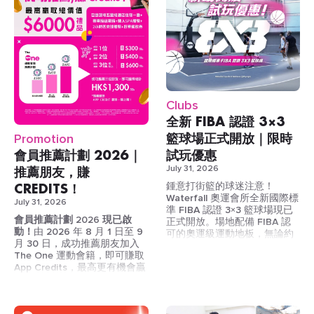
非會員：$250︲THE ONE 會
員：$125
10節課（有效期 90 日）
非會員：$2,250︲THE ONE
會員：$1,125
Clubs
【
8月限定優惠！JOIN THE
30節課（有效期 180 日）
ONE 會籍・二人同行優惠！】
全新 FIBA 認證 3×3
非會員：$6,000︲THE ONE
籃球場正式開放｜限時
Promotion
二人一起購買 $1,800 THE
會員：$3,000
ONE 運動會籍，即送你10張體
會員推薦計劃 2026｜
試玩優惠
驗券！
THE ONE 會籍，淨係為你想玩
推薦朋友，賺
July 31, 2026
嘅課堂俾錢 — 一堂 / 十堂 / 三
優惠詳情：
CREDITS！
鍾意打街籃的球迷注意！
十堂，由你話事！
Waterfall 奧運會所全新國際標
July 31, 2026
會籍年費：
$1,800 / 年
THE ONE 會員 = 課堂全部
準 FIBA 認證 3×3 籃球場現已
八月限定優惠：
2人同
會員推薦計劃 2026 現已啟
半價！
正式開放。場地配備 FIBA 認
行加入 THE ONE，即送
動！
由 2026 年 8 月 1 日至 9
可的奧運級運動地板，無論約
3揀1體驗卷10張
！
購買通行證可優先預約課堂
月 30 日，成功推薦朋友加入
戰、練習或比賽，都能享受更
自由選擇體驗卷：
3項
The One 運動會籍，即可賺取
專業、更舒適的籃球體驗。
三間會所通行：太古｜奧運
中任選其1：
App Credits，最高更有機會贏
｜尖沙咀
游泳 (Swim) x10
取總價值超過 HK$6,000 的豐
健身 (Gym) x10
富獎賞。
立即加入 THE ONE，享半
團體課程 (Group
價上堂優惠！