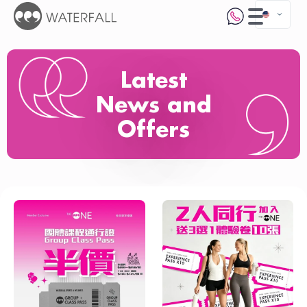
Latest
News and
Offers