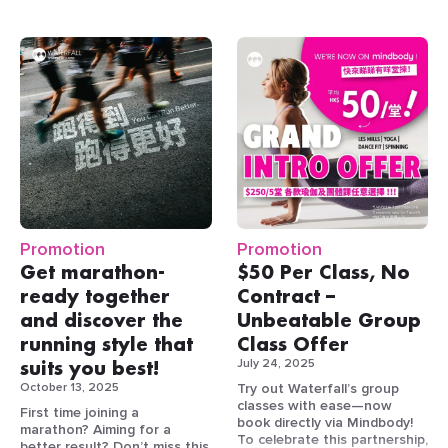
成功推薦 1 位：
$300
由專業教練團隊授課，名額有
時
*優惠受條款及細則約束。
即日起至7月21日，嚟
時間
收費
App Credits
限，額滿即止！
段
*優惠不可與其他優惠同時使
Waterfall 消費滿$100，即送
成功推薦 2 位：
$400
用。
你
2張 2026香港動漫電玩節
課程包括
App Credits
非
VIP 1B通道門票
，唔使同人
兒童體能訓練
｜打好力量、
成功推薦 3 位：
$600
繁
平日
把握機會，立即與好友一起實
逼，直接入場
！
敏捷、靈活、反應、速度五大
HK$300
App Credits
忙
08:00–
現健康目標！
根基
／小時
其後每成功推薦 1 位：
時
18:00
游泳班｜室內恆溫泳池，幼
$600 App Credits
，無
段
【
August Limited Offer!
兒、兒童、成人班皆可
上限！
JOIN THE ONE Membership ·
籃球班｜基礎／提升／改
平日
Bring-a-Friend Offer!】
成功推薦 3 位朋友，即可合共
繁
良，適合不同水平
18:00–
獲得 HK$1,300 App Credits。
忙
HK$500
排球班｜提升彈跳力、團隊
Purchase the $1,800 THE
23:00；週
時
／小時
合作及反應速度
ONE Sports Membership
末及公眾假
段
乒乓球班｜提升反應、專注
最高推薦量獎
together with a friend and
期全日
Promotion
Promotion
力及協調性
receive 10 free experience
羽毛球班｜適合初學及進階
Get marathon-
$50 Per Class, No
passes!
地點：
Waterfall 奧運會所
學員
ready together
Contract –
匹克球班｜全城大熱新興運
推薦人數最多的會員，將分別
Offer Details
and discover the
Unbeatable Group
動，10歲至成人皆可參與
獲得一、二、三名獎項。只要
場地亮點
花式跳繩班｜好玩又燃脂，
成功推薦最少 5 位新會員，便
running style that
Class Offer
提升節奏感與身體控制
有資格角逐最高推薦量獎。
suits you best!
July 24, 2025
Membership Annual
優惠詳情
課程亮點
FIBA 認證奧運級運動地
Fee:
$1,800 / Year
October 13, 2025
Try out Waterfall’s group
於 Waterfall Sports &
・專業教練指導，小班教學
板，提供專業級體驗
August Limited Offer:
classes with ease—now
First time joining a
Wellness 任何消費滿$100，即
・室內場地，唔怕日曬雨淋
適合約戰、練習及比賽
Join THE ONE with a
book directly via Mindbody!
marathon? Aiming for a
送2張VIP 1B通道門票
・3歲幼兒至成人皆可參加
市區罕有的國際標準
friend (2 persons
To celebrate this partnership,
better result? Don’t miss this