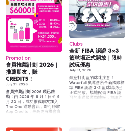
非會員：$250︲THE ONE 會
員：$125
10節課（有效期 90 日）
非會員：$2,250︲THE ONE
會員：$1,125
Clubs
【
8月限定優惠！JOIN THE
30節課（有效期 180 日）
ONE 會籍・二人同行優惠！】
全新 FIBA 認證 3×3
非會員：$6,000︲THE ONE
籃球場正式開放｜限時
Promotion
二人一起購買 $1,800 THE
會員：$3,000
ONE 運動會籍，即送你10張體
會員推薦計劃 2026｜
試玩優惠
驗券！
THE ONE 會籍，淨係為你想玩
推薦朋友，賺
July 31, 2026
嘅課堂俾錢 — 一堂 / 十堂 / 三
優惠詳情：
CREDITS！
鍾意打街籃的球迷注意！
十堂，由你話事！
Waterfall 奧運會所全新國際標
July 31, 2026
會籍年費：
$1,800 / 年
THE ONE 會員 = 課堂全部
準 FIBA 認證 3×3 籃球場現已
八月限定優惠：
2人同
會員推薦計劃 2026 現已啟
半價！
正式開放。場地配備 FIBA 認
行加入 THE ONE，即送
動！
由 2026 年 8 月 1 日至 9
可的奧運級運動地板，無論約
3揀1體驗卷10張
！
購買通行證可優先預約課堂
月 30 日，成功推薦朋友加入
戰、練習或比賽，都能享受更
自由選擇體驗卷：
3項
The One 運動會籍，即可賺取
專業、更舒適的籃球體驗。
三間會所通行：太古｜奧運
中任選其1：
App Credits，最高更有機會贏
｜尖沙咀
游泳 (Swim) x10
取總價值超過 HK$6,000 的豐
健身 (Gym) x10
富獎賞。
立即加入 THE ONE，享半
團體課程 (Group
價上堂優惠！