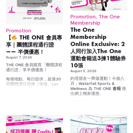
Promotion, The One
Membership
The One
Promotion
Membership
【
THE ONE 會員專
Online Exclusive: 2
享｜團體課程通行證
人同行加入The One
—— 半價優惠！
運動會籍送3揀1體驗券
August 7, 2026
10張
THE ONE 會員購買「團體課程
通行證」享半價優惠！
August 5, 2026
約埋朋友一齊做運動！今個八
每個地點、每日提供，超過20
月，Waterfall Sports &
節團體課任你揀（瑜伽、Les
Wellness 為
THE ONE 會籍
推
Mills、Dancing Fit、M3
出網上獨家優惠。
Cycling 等）
玩幾多，俾幾多，用會員價
上堂，慳得更多
！
小組班收費（非會員 vs THE
ONE 會員）
單節課