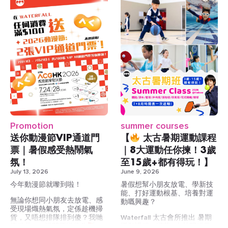
Fitness Class)
x10
https://waterfall.com.hk/product/one-
今個月等你慢慢試、玩到盡，
membership/
再揀自己最鍾意嘅運動！仲唔
Waterfall 奧運會所全新 FIBA
襯暑假同屋企人、朋友玩盡佢
DM 我哋查詢更多詳情：
認證 3×3 籃球場
？
https://wa.me/85284901454
THE ONE 會籍：
會員限定場
#waterfallsportsandwellness
一個會籍玩齊 10+ 種運動
#taikoo #太古 #奧運 #團體課
會員價 Book 場打波
地，限時開放
地點方便 — 全線會所位於
市中心
非會員預約
隨時更改、彈性調整或取消
淨係為你想玩嘅運動俾錢
活動期：2026 年 8 月 1 日至
Promotion
summer courses
無合約綑綁
9 月 30 日
送你動漫節VIP通道門
【
太古暑期運動課程
這個 ONE 會員限定場地，現於
三間會所通行：太古｜奧運
推廣期內開放予非會員預約。
票｜暑假感受熱鬧氣
｜8大運動任你揀！3歲
推薦愈多，獎
｜尖沙咀
無論想相約朋友切磋球技、進
氛！
至15歲+都有得玩！】
行個人訓練，還是籌辦小型比
立刻加入THE ONE，先體
賞愈多
July 13, 2026
June 9, 2026
賽，都可以體驗市區罕有的標
驗，再選擇：
準 3×3 場地。
https://waterfall.com.hk/product
今年動漫節就嚟到啦！
暑假想幫小朋友放電、學新技
online-exclusive-bring-a-
能、打好運動根基、培養對運
無論你想同小朋友去放電、感
成功推薦朋友成為會員後，推
friend-offer/
動嘅興趣？
試玩優惠價
受現場熾熱氣氛，定係趁機掃
薦獎勵會以 App Credits 發放
DM 我哋查詢更多詳請：
貨，又唔想排隊排到傻？我哋
Waterfall 太古會所推出 暑期
到你的帳戶：
https://wa.me/85284901454
準備共200張門票送俾你
！
運動課程，涵蓋8大熱門項目，