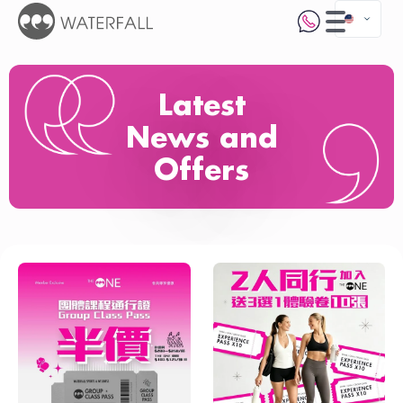
Latest
News and
Offers