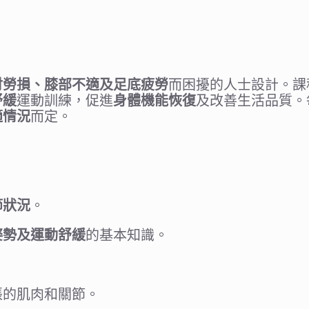
肘勞損、膝部不適及足底疲勞
而困擾的人士設計。課
舒緩
運動訓練，促進
身體機能恢復
及改善生活品質。
適情況
而定。
節狀況
。
姿勢及運動舒緩
的基本知識。
張的肌肉和關節。