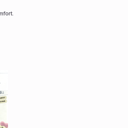
mfort
.