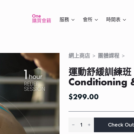
One
服務
會所
時間表
購買會籍
網上商店
團體課程
運動舒緩訓練班 | 
Conditioning 
$
299.00
運
動
Check Out
舒