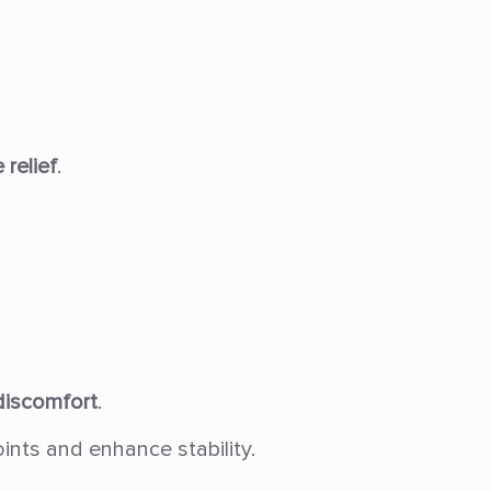
 relief
.
discomfort
.
nts and enhance stability.