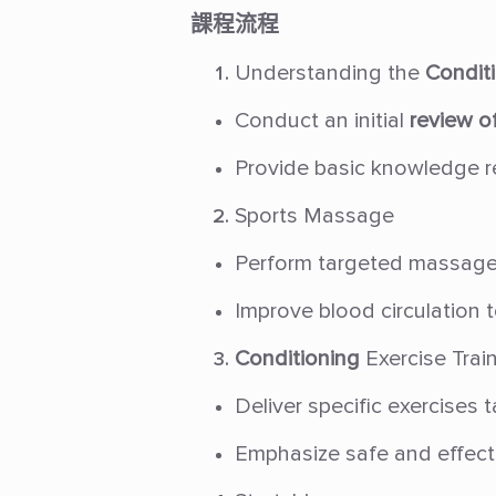
課程流程
Understanding the
Condit
Conduct an initial
review of
Provide basic knowledge r
Sports Massage
Perform targeted massage t
Improve blood circulation t
Conditioning
Exercise Trai
Deliver specific exercises 
Emphasize safe and effecti