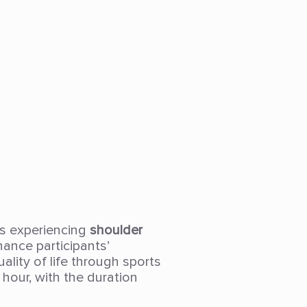
als experiencing
shoulder
ance participants’
ality of life through sports
 hour, with the duration