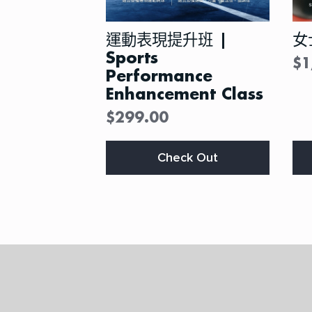
運動表現提升班 |
女
Sports
$
1
Performance
Enhancement Class
$
299.00
Thi
Check Out
pro
ha
mul
var
Th
opt
ma
be
ch
on
the