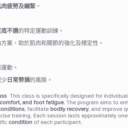
肌肉疲勞及繃緊
。
足底不適
的特定運動訓練。
動方案，助於肌肉和關節的強化及穩定性。
展運動。
減少
日常勞損
的風險。
ass
This class is specifically designed for individu
scomfort, and foot fatigue
. The program aims to enh
conditions
, facilitate
bodily recovery
, and improve qu
cise training. Each session lasts approximately one
ific
condition
of each participant.