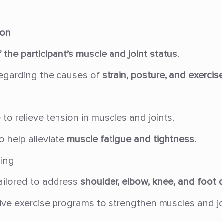
ion
 the participant’s muscle and joint status
.
egarding the causes of
strain, posture, and exercise
o relieve tension in muscles and joints.
o help alleviate
muscle fatigue and tightness
.
ning
tailored to address
shoulder, elbow, knee, and foot 
ve exercise programs to strengthen muscles and joi