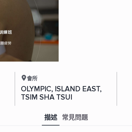
緩
訓
練
班
|
Sports
Conditioning
&
Relief
Training
數
量
會所
OLYMPIC, ISLAND EAST,
TSIM SHA TSUI
描述
常見問題