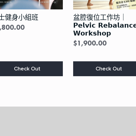
士健身小組班
盆腔復位工作坊｜
𝗣𝗲𝗹𝘃𝗶𝗰 𝗥𝗲𝗯𝗮𝗹𝗮𝗻𝗰
,800.00
𝗪𝗼𝗿𝗸𝘀𝗵𝗼𝗽
$
1,900.00
s
This
Check Out
Check Out
duct
product
s
has
tiple
multiple
iants.
variants.
e
The
ions
options
y
may
be
osen
chosen
on
the