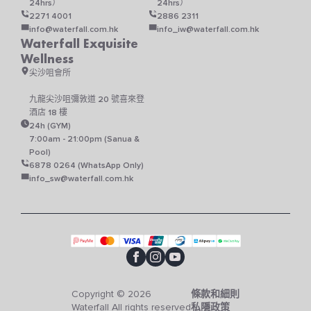
24hrs）
24hrs）
2271 4001
2886 2311
info@waterfall.com.hk
info_iw@waterfall.com.hk
Waterfall Exquisite
Wellness
尖沙咀會所
九龍尖沙咀彌敦道 20 號喜來登
酒店 18 樓
24h (GYM)
7:00am - 21:00pm (Sanua &
Pool)
6878 0264 (WhatsApp Only)
info_sw@waterfall.com.hk
Copyright © 2026
條款和細則
Waterfall All rights reserved
私隱政策