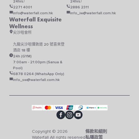
24hrs）
24hrs）
2271 4001
2886 2311
info@waterfall.com.hk
info_iw@waterfall.com.hk
Waterfall Exquisite
Wellness
尖沙咀會所
九龍尖沙咀彌敦道 20 號喜來登
酒店 18 樓
24h (GYM)
7:00am - 21:00pm (Sanua &
Pool)
6878 0264 (WhatsApp Only)
info_sw@waterfall.com.hk
Copyright © 2026
條款和細則
Waterfall All rights reserved
私隱政策