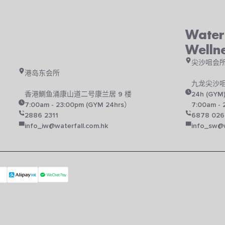
Waterf
Welln
尖沙咀会
港岛东会所
九龙尖沙咀
香港鰂鱼涌康山道二号康兰居 9 楼
24h (GYM
7:00am - 23:00pm (GYM 24hrs）
7:00am - 
2886 2311
6878 026
info_iw@waterfall.com.hk
info_sw@w