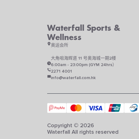
Waterfall Sports &
Wellness
奥运会所
大角咀海辉道 11 号奥海城一期2楼
6:00am - 23:00pm (GYM 24hrs）
2271 4001
info@waterfall.com.hk
Copyright © 2026
Waterfall All rights reserved