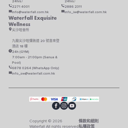
24hrs）
24hrs）
2271 4001
2886 2311
info@waterfall.com.hk
info_iw@waterfall.com.hk
Waterfall Exquisite
Wellness
尖沙咀會所
九龍尖沙咀彌敦道 20 號喜來登
酒店 18 樓
24h (GYM)
7:00am - 21:00pm (Sanua &
Pool)
6878 0264 (WhatsApp Only)
info_sw@waterfall.com.hk
Copyright © 2026
條款和細則
Waterfall All rights reserved
私隱政策