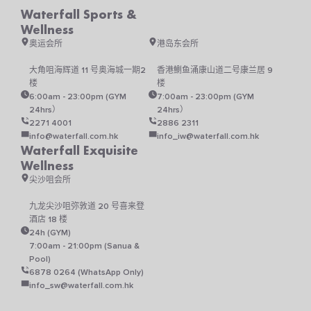
页
Waterfall Sports &
面
上
Wellness
选
奥运会所
港岛东会所
择
这
大角咀海辉道 11 号奥海城一期2
香港鰂鱼涌康山道二号康兰居 9
些
楼
楼
选
6:00am - 23:00pm (GYM
7:00am - 23:00pm (GYM
项
24hrs）
24hrs）
2271 4001
2886 2311
info@waterfall.com.hk
info_iw@waterfall.com.hk
Waterfall Exquisite
Wellness
尖沙咀会所
九龙尖沙咀弥敦道 20 号喜来登
酒店 18 楼
24h (GYM)
7:00am - 21:00pm (Sanua &
Pool)
6878 0264 (WhatsApp Only)
info_sw@waterfall.com.hk