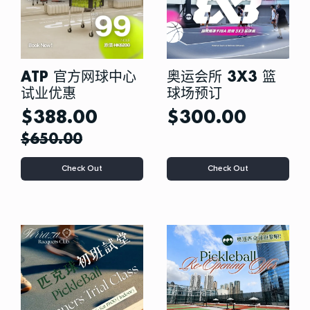
ATP 官方网球中心
奥运会所 3X3 篮
试业优惠
球场预订
$
388.00
$
300.00
$
650.00
本
Check Out
Check Out
产
品
有
多
种
变
体。
可
在
产
品