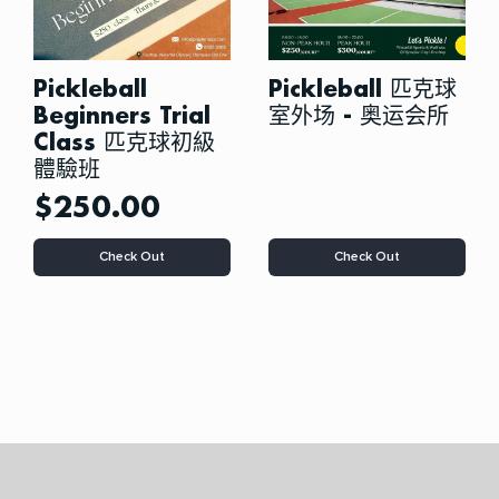
页
面
上
选
Pickleball
Pickleball 匹克球
择
Beginners Trial
室外场 - 奥运会所
这
Class 匹克球初級
些
體驗班
选
项
$
250.00
本
Check Out
Check Out
产
品
有
多
种
变
体。
可
在
产
品