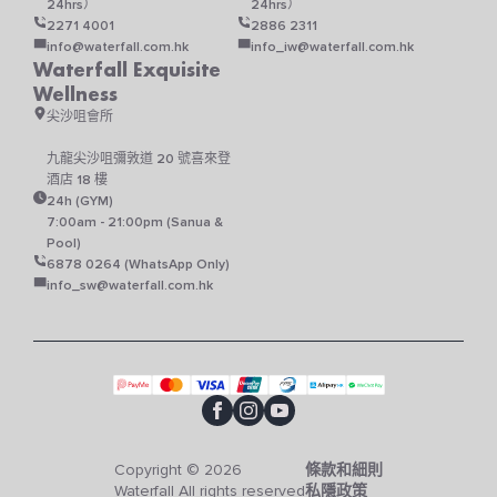
24hrs）
24hrs）
2271 4001
2886 2311
info@waterfall.com.hk
info_iw@waterfall.com.hk
Waterfall Exquisite
Wellness
尖沙咀會所
九龍尖沙咀彌敦道 20 號喜來登
酒店 18 樓
24h (GYM)
7:00am - 21:00pm (Sanua &
Pool)
6878 0264 (WhatsApp Only)
info_sw@waterfall.com.hk
Copyright © 2026
條款和細則
Waterfall All rights reserved
私隱政策