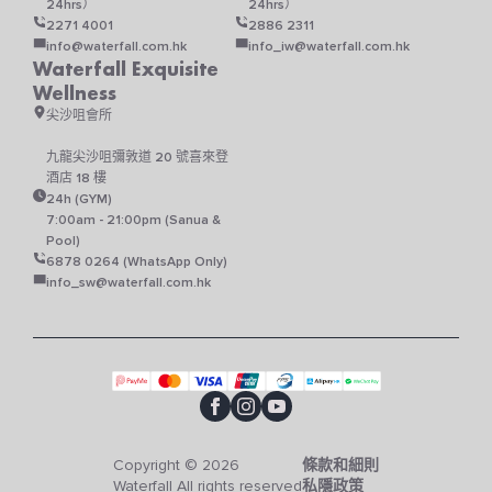
24hrs）
24hrs）
2271 4001
2886 2311
info@waterfall.com.hk
info_iw@waterfall.com.hk
Waterfall Exquisite
Wellness
尖沙咀會所
九龍尖沙咀彌敦道 20 號喜來登
酒店 18 樓
24h (GYM)
7:00am - 21:00pm (Sanua &
Pool)
6878 0264 (WhatsApp Only)
info_sw@waterfall.com.hk
Copyright © 2026
條款和細則
Waterfall All rights reserved
私隱政策