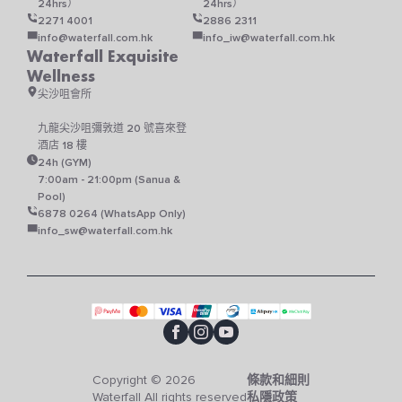
24hrs）
24hrs）
2271 4001
2886 2311
info@waterfall.com.hk
info_iw@waterfall.com.hk
Waterfall Exquisite
Wellness
尖沙咀會所
九龍尖沙咀彌敦道 20 號喜來登
酒店 18 樓
24h (GYM)
7:00am - 21:00pm (Sanua &
Pool)
6878 0264 (WhatsApp Only)
info_sw@waterfall.com.hk
Copyright © 2026
條款和細則
Waterfall All rights reserved
私隱政策