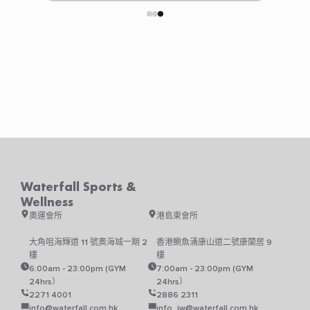
Waterfall Sports &
Wellness
奧運會所
港島東會所
大角咀海輝道 11 號奧海城一期 2
香港鰂魚涌康山道二號康蘭居 9
樓
樓
6:00am - 23:00pm (GYM
7:00am - 23:00pm (GYM
24hrs）
24hrs）
2271 4001
2886 2311
info@waterfall.com.hk
info_iw@waterfall.com.hk