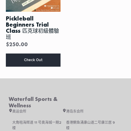
Pickleball
Beginners Trial
Class 匹克球初級體驗
班
$
250.00
本
Check Out
产
品
有
多
种
变
体。
Waterfall Sports &
可
Wellness
在
产
奥运会所
港岛东会所
品
页
大角咀海辉道 11 号奥海城一期2
香港鰂鱼涌康山道二号康兰居 9
面
楼
楼