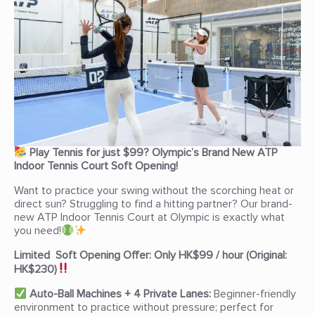
Play Tennis for just $99? Olympic’s Brand New ATP
Indoor Tennis Court Soft Opening!
Want to practice your swing without the scorching heat or
direct sun? Struggling to find a hitting partner? Our brand-
new ATP Indoor Tennis Court at Olympic is exactly what
you need!
Limited Soft Opening Offer: Only HK$99 / hour (Original:
HK$230)
Auto-Ball Machines + 4 Private Lanes:
Beginner-friendly
environment to practice without pressure; perfect for