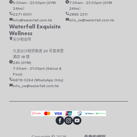
上
6:00am - 23:00pm (GYM
7:00am - 23:00pm (GYM
选
24hrs）
24hrs）
择
2271 4001
2886 2311
这
info@waterfall.com.hk
info_iw@waterfall.com.hk
些
Waterfall Exquisite
选
Wellness
项
尖沙咀会所
九龙尖沙咀弥敦道 20 号喜来登
酒店 18 楼
24h (GYM)
7:00am - 21:00pm (Sanua &
Pool)
6878 0264 (WhatsApp Only)
info_sw@waterfall.com.hk
Copyright © 2026