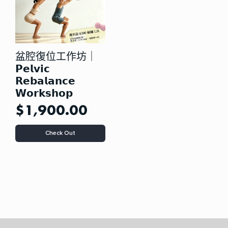
盆腔復位工作坊｜
𝗣𝗲𝗹𝘃𝗶𝗰
𝗥𝗲𝗯𝗮𝗹𝗮𝗻𝗰𝗲
𝗪𝗼𝗿𝗸𝘀𝗵𝗼𝗽
$
1,900.00
本
Check Out
产
品
有
多
种
变
体。
可
在
产