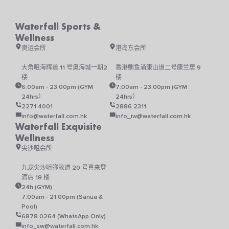
品
页
Waterfall Sports &
面
上
Wellness
选
奥运会所
港岛东会所
择
这
大角咀海辉道 11 号奥海城一期2
香港鰂鱼涌康山道二号康兰居 9
些
楼
楼
选
6:00am - 23:00pm (GYM
7:00am - 23:00pm (GYM
项
24hrs）
24hrs）
2271 4001
2886 2311
info@waterfall.com.hk
info_iw@waterfall.com.hk
Waterfall Exquisite
Wellness
尖沙咀会所
九龙尖沙咀弥敦道 20 号喜来登
酒店 18 楼
24h (GYM)
7:00am - 21:00pm (Sanua &
Pool)
6878 0264 (WhatsApp Only)
info_sw@waterfall.com.hk