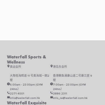
Waterfall Sports &
Wellness
奥运会所
港岛东会所
大角咀海辉道 11 号奥海城一期2
香港鰂鱼涌康山道二号康兰居 9
楼
楼
6:00am - 23:00pm (GYM
7:00am - 23:00pm (GYM
24hrs）
24hrs）
2271 4001
2886 2311
info@waterfall.com.hk
info_iw@waterfall.com.hk
Waterfall Exquisite