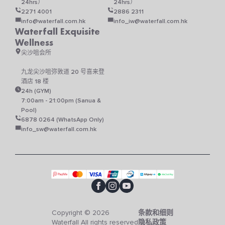
24hrs）
24hrs）
2271 4001
2886 2311
info@waterfall.com.hk
info_iw@waterfall.com.hk
Waterfall Exquisite
Wellness
尖沙咀会所
九龙尖沙咀弥敦道 20 号喜来登
酒店 18 楼
24h (GYM)
7:00am - 21:00pm (Sanua &
Pool)
6878 0264 (WhatsApp Only)
info_sw@waterfall.com.hk
Copyright © 2026
条款和细则
Waterfall All rights reserved
隐私政策