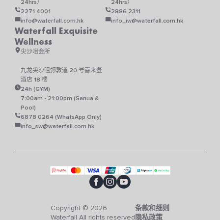
24hrs）
24hrs）
2271 4001
2886 2311
info@waterfall.com.hk
info_iw@waterfall.com.hk
Waterfall Exquisite
Wellness
尖沙咀会所
九龙尖沙咀弥敦道 20 号喜来登
酒店 18 楼
24h (GYM)
7:00am - 21:00pm (Sanua &
Pool)
6878 0264 (WhatsApp Only)
info_sw@waterfall.com.hk
Copyright © 2026
条款和细则
Waterfall All rights reserved
隐私政策